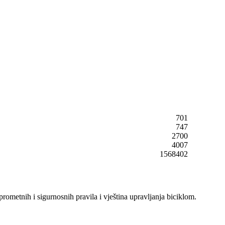
701
747
2700
4007
1568402
ometnih i sigurnosnih pravila i vještina upravljanja biciklom.