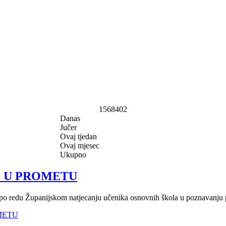
1568402
Danas
Jučer
Ovaj tjedan
Ovaj mjesec
Ukupno
E U PROMETU
 po redu Županijskom natjecanju učenika osnovnih škola u poznavanju pr
OMETU