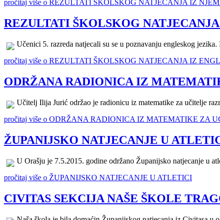
pročitaj više o REZULTATI ŠKOLSKOG NATJECANJA IZ N
REZULTATI ŠKOLSKOG NATJECANJA 
Učenici 5. razreda natjecali su se u poznavanju engleskog jezika. 
pročitaj više o REZULTATI ŠKOLSKOG NATJECANJA IZ E
ODRŽANA RADIONICA IZ MATEMATI
Učitelj Ilija Jurić održao je radionicu iz matematike za učitelje r
pročitaj više o ODRŽANA RADIONICA IZ MATEMATIKE ZA
ŽUPANIJSKO NATJECANJE U ATLETI
U Orašju je 7.5.2015. godine održano Županijsko natjecanje u atlet
pročitaj više o ŽUPANIJSKO NATJECANJE U ATLETICI
CIVITAS SEKCIJA NAŠE ŠKOLE TR
Naša škola je bila domaćin Županijskog natjecanja iz Civitasa u ok