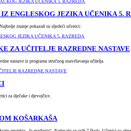
JEMAČKOG JEZIKA UČENIKA 5. RAZREDA
IZ ENGLESKOG JEZIKA UČENIKA 5. 
Najbolje znanje pokazali su sljedeći učenici:
NGLESKOG JEZIKA UČENIKA 5. RAZREDA
KE ZA UČITELJE RAZREDNE NASTAVE
azredne nastave iz programa stručnog usavršavanja učitelja.
 UČITELJE RAZREDNE NASTAVE
CI
ici za dječake i djevojčice.
AGOM KOŠARKAŠA
viru projekta „Ja građanin“. Natjecalo se svih 7 škola. Učenici su obrađi