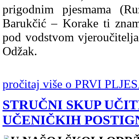
prigodnim pjesmama (Ru
Barukčić – Korake ti znam)
pod vodstvom vjeroučitelja
Odžak.
pročitaj više o PRVI PL
STRUČNI SKUP UČI
UČENIČKIH POSTIG