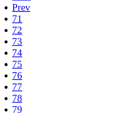
Prev
71
72
73
74
75
76
77
78
79