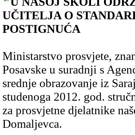
U NAŠOJ ŠKOLI ODR
UČITELJA O STANDAR
POSTIGNUĆA
Ministarstvo prosvjete, znan
Posavske u suradnji s Agen
srednje obrazovanje iz Sara
studenoga 2012. god. stručn
za prosvjetne djelatnike naš
Domaljevca.